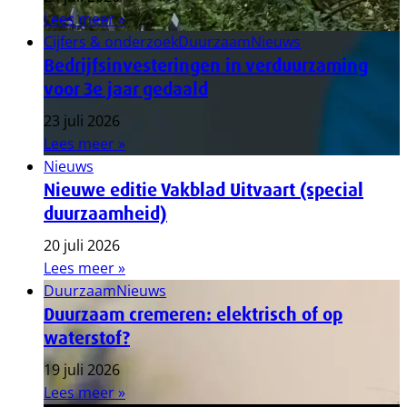
Lees meer »
Cijfers & onderzoek
Duurzaam
Nieuws
Bedrijfsinvesteringen in verduurzaming
voor 3e jaar gedaald
23 juli 2026
Lees meer »
Nieuws
Nieuwe editie Vakblad Uitvaart (special
duurzaamheid)
20 juli 2026
Lees meer »
Duurzaam
Nieuws
Duurzaam cremeren: elektrisch of op
waterstof?
19 juli 2026
Lees meer »