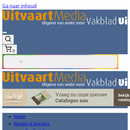
Ga naar inhoud
0
Home
Nieuws & Dossiers