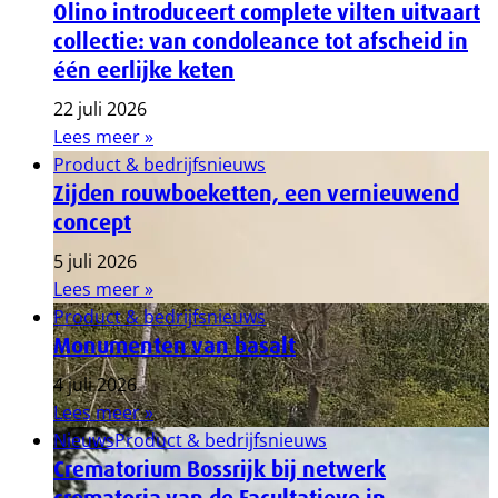
Olino introduceert complete vilten uitvaart
collectie: van condoleance tot afscheid in
één eerlijke keten
22 juli 2026
Lees meer »
Product & bedrijfsnieuws
Zijden rouwboeketten, een vernieuwend
concept
5 juli 2026
Lees meer »
Product & bedrijfsnieuws
Monumenten van basalt
4 juli 2026
Lees meer »
Nieuws
Product & bedrijfsnieuws
Crematorium Bossrijk bij netwerk