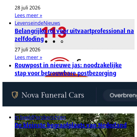
28 juli 2026
Lees meer »
Levenseinde
Nieuws
Belangrijke rol voor uitvaartprofessional na
zelfdoding
27 juli 2026
Lees meer »
Rouwpost in nieuwe jas: noodzakelijke
stap voor betrouwbare postbezorging
In beeld
Persberichten
De kleinste begraafplaats van Nederland
24 juli 2026