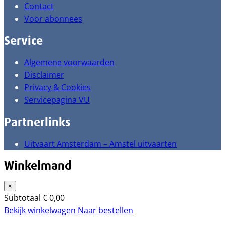
Contact
Voor abonnees
Service
Algemene voorwaarden
Disclaimer
Privacy & Cookies
Servicepagina VU
Partnerlinks
Uitvaart Amsterdam – Amstel uitvaarten
Winkelmand
×
Subtotaal
€
0,00
Bekijk winkelwagen
Naar bestellen