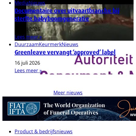
Media
Nieuws
Documentaire over uitvaartbranche bij
sterfte babyboomgeneratie
17 juli 2026
Lees meer »
Duurzaam
Keurmerk
Nieuws
Greenleave vervangt ‘approved’ label
16 juli 2026
Lees meer »
Meer nieuws
Product & bedrijfsnieuws