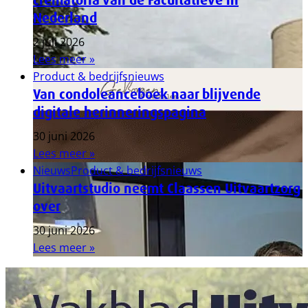
crematoria van de Facultatieve in
Nederland
2 juli 2026
Lees meer »
Product & bedrijfsnieuws
Van condoleanceboek naar blijvende
digitale herinneringspagina
30 juni 2026
Lees meer »
Nieuws
Product & bedrijfsnieuws
Uitvaartstudio neemt Claassen Uitvaartzorg
over
30 juni 2026
Lees meer »