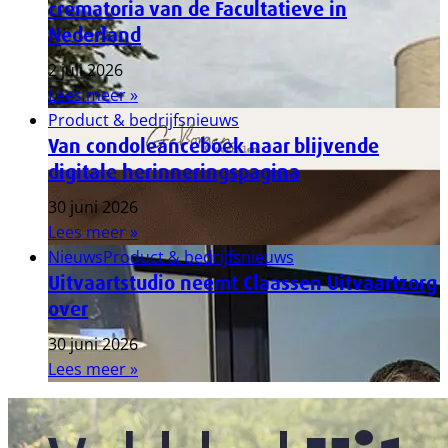
crematoria van de Facultatieve in
Nederland
2 juli 2026
Lees meer »
Product & bedrijfsnieuws
Van condoleanceboek naar blijvende
digitale herinneringspagina
30 juni 2026
Lees meer »
Nieuws
Product & bedrijfsnieuws
Uitvaartstudio neemt Claassen Uitvaartzorg
over
30 juni 2026
Lees meer »