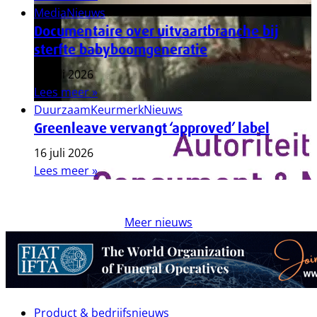
Media
Nieuws
Documentaire over uitvaartbranche bij
sterfte babyboomgeneratie
17 juli 2026
Lees meer »
Duurzaam
Keurmerk
Nieuws
Greenleave vervangt ‘approved’ label
16 juli 2026
Lees meer »
Meer nieuws
Product & bedrijfsnieuws