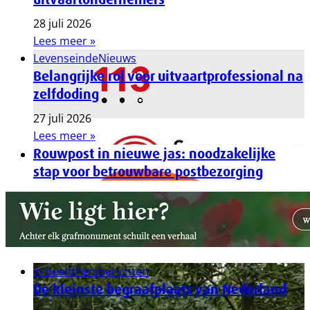
28 juli 2026
Lees meer »
Levenseinde
Nieuws
Belangrijke rol voor uitvaartprofessional na
zelfdoding
27 juli 2026
Lees meer »
Rouwpost in nieuwe jas: noodzakelijke
stap voor betrouwbare postbezorging
In beeld
Persberichten
De kleinste begraafplaats van Nederland