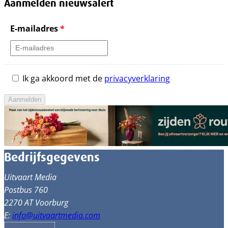
Aanmelden nieuwsalert
E-mailadres
*
Ik ga akkoord met de
privacyverklaring
Aanmelden
Bedrijfsgegevens
Uitvaart Media
Postbus 760
2270 AT Voorburg
E:
info@uitvaartmedia.com