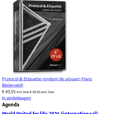
Protocol & Etiquette rondom de uitvaart (Hans
Bleijerveld)
€
43,55
incl. btw
€
39,95
excl. btw
In winkelwagen
Agenda
World United for life 2026 (internationaal)