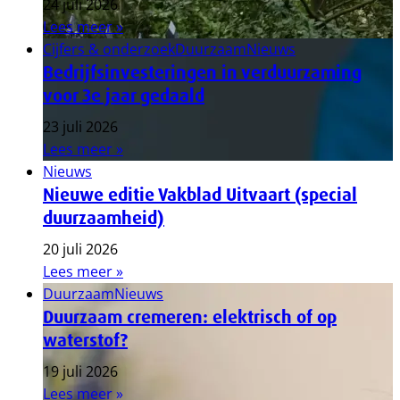
24 juli 2026
Lees meer »
Cijfers & onderzoek
Duurzaam
Nieuws
Bedrijfsinvesteringen in verduurzaming
voor 3e jaar gedaald
23 juli 2026
Lees meer »
Nieuws
Nieuwe editie Vakblad Uitvaart (special
duurzaamheid)
20 juli 2026
Lees meer »
Duurzaam
Nieuws
Duurzaam cremeren: elektrisch of op
waterstof?
19 juli 2026
Lees meer »