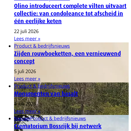
Olino introduceert complete vilten uitvaart
collectie: van condoleance tot afscheid in
één eerlijke keten
22 juli 2026
Lees meer »
Product & bedrijfsnieuws
Zijden rouwboeketten, een vernieuwend
concept
5 juli 2026
Lees meer »
Product & bedrijfsnieuws
Monumenten van basalt
4 juli 2026
Lees meer »
Nieuws
Product & bedrijfsnieuws
Crematorium Bossrijk bij netwerk