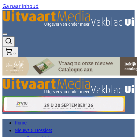
Ga naar inhoud
0
Home
Nieuws & Dossiers