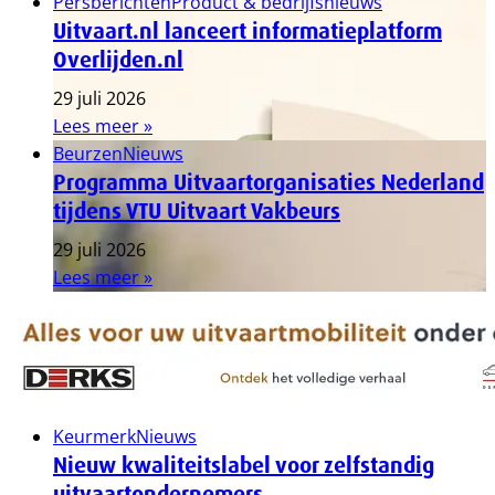
Persberichten
Product & bedrijfsnieuws
Uitvaart.nl lanceert informatieplatform
Overlijden.nl
29 juli 2026
Lees meer »
Beurzen
Nieuws
Programma Uitvaartorganisaties Nederland
tijdens VTU Uitvaart Vakbeurs
29 juli 2026
Lees meer »
Keurmerk
Nieuws
Nieuw kwaliteitslabel voor zelfstandig
uitvaartondernemers