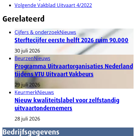
Volgende
Vakblad Uitvaart 4/2022
Gerelateerd
Cijfers & onderzoek
Nieuws
Sterftecijfer eerste helft 2026 ruim 90.000
30 juli 2026
Beurzen
Nieuws
Programma Uitvaartorganisaties Nederland
tijdens VTU Uitvaart Vakbeurs
29 juli 2026
Keurmerk
Nieuws
Nieuw kwaliteitslabel voor zelfstandig
uitvaartondernemers
28 juli 2026
Bedrijfsgegevens