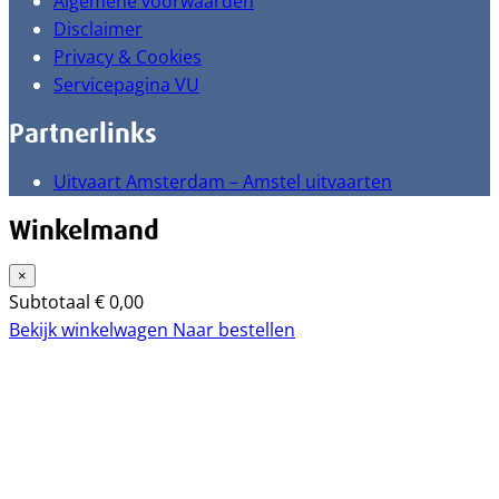
Algemene voorwaarden
Disclaimer
Privacy & Cookies
Servicepagina VU
Partnerlinks
Uitvaart Amsterdam – Amstel uitvaarten
Winkelmand
×
Subtotaal
€
0,00
Bekijk winkelwagen
Naar bestellen