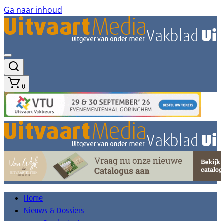
Ga naar inhoud
0
Home
Nieuws & Dossiers