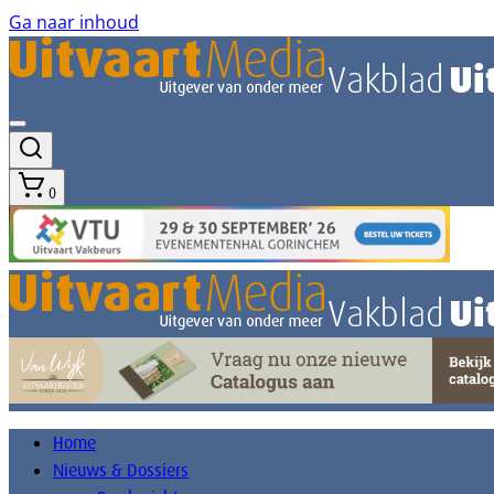
Ga naar inhoud
0
Home
Nieuws & Dossiers