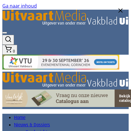
Ga naar inhoud
0
Home
Nieuws & Dossiers