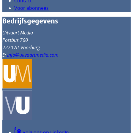
Contact
Voor abonnees
Bedrijfsgegevens
Uitvaart Media
Postbus 760
2270 AT Voorburg
E:
info@uitvaartmedia.com
Volg ons op LinkedIn