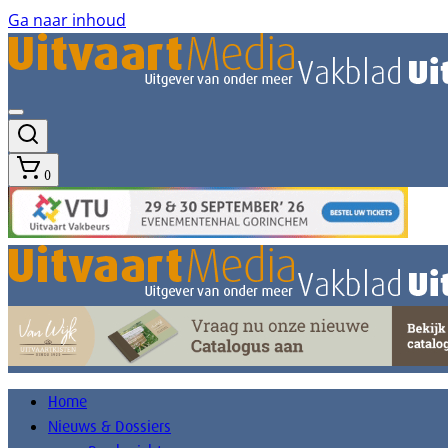
Ga naar inhoud
0
Home
Nieuws & Dossiers