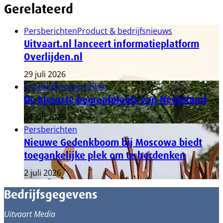
Gerelateerd
Persberichten
Product & bedrijfsnieuws
Uitvaart.nl lanceert informatieplatform
Overlijden.nl
29 juli 2026
In beeld
Persberichten
De kleinste begraafplaats van Nederland
24 juli 2026
Persberichten
Nieuwe Gedenkboom bij Moscowa biedt
toegankelijke plek om te herdenken
2 juli 2026
Bedrijfsgegevens
Uitvaart Media