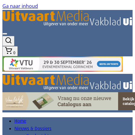
Ga naar inhoud
0
Home
Nieuws & Dossiers