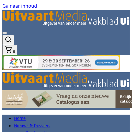
Ga naar inhoud
0
Home
Nieuws & Dossiers