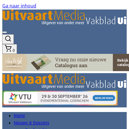
Ga naar inhoud
0
Home
Nieuws & Dossiers