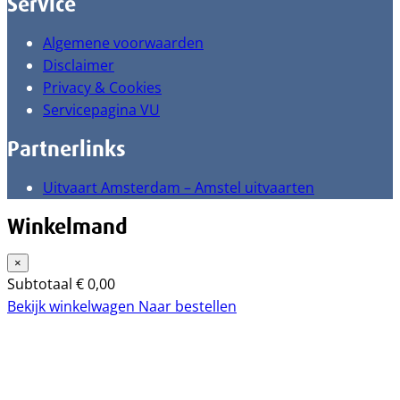
Service
Algemene voorwaarden
Disclaimer
Privacy & Cookies
Servicepagina VU
Partnerlinks
Uitvaart Amsterdam – Amstel uitvaarten
Winkelmand
×
Subtotaal
€
0,00
Bekijk winkelwagen
Naar bestellen