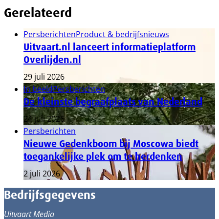
Gerelateerd
Persberichten
Product & bedrijfsnieuws
Uitvaart.nl lanceert informatieplatform
Overlijden.nl
29 juli 2026
In beeld
Persberichten
De kleinste begraafplaats van Nederland
24 juli 2026
Persberichten
Nieuwe Gedenkboom bij Moscowa biedt
toegankelijke plek om te herdenken
2 juli 2026
Bedrijfsgegevens
Uitvaart Media