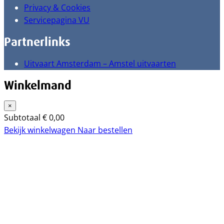
Privacy & Cookies
Servicepagina VU
Partnerlinks
Uitvaart Amsterdam – Amstel uitvaarten
Winkelmand
×
Subtotaal
€
0,00
Bekijk winkelwagen
Naar bestellen