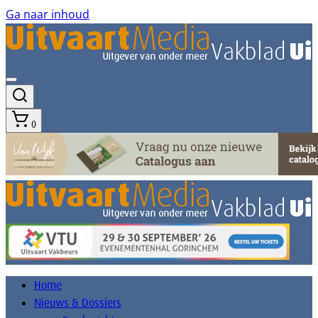
Ga naar inhoud
0
Home
Nieuws & Dossiers