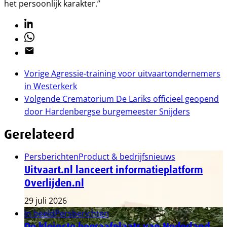
het persoonlijk karakter.”
Linkedin
Whatsapp
Email
Vorige
Agressie-training voor uitvaartondernemers
in Westerkerk
Volgende
Crematorium De Lariks officieel geopend
door Hardenbergse burgemeester Snijders
Gerelateerd
Persberichten
Product & bedrijfsnieuws
Uitvaart.nl lanceert informatieplatform
Overlijden.nl
29 juli 2026
In beeld
Persberichten
De kleinste begraafplaats van Nederland