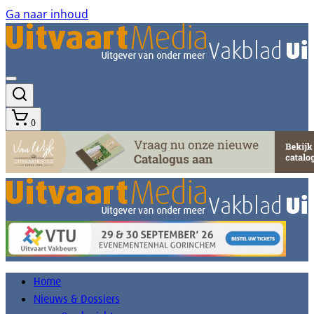
Ga naar inhoud
0
Home
Nieuws & Dossiers