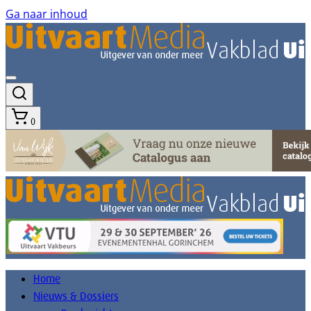
Ga naar inhoud
0
Home
Nieuws & Dossiers