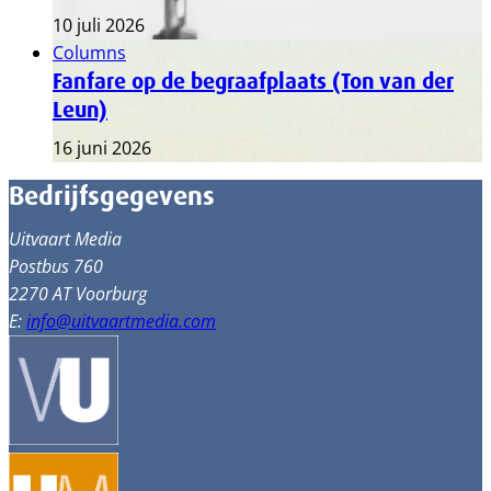
10 juli 2026
Columns
Fanfare op de begraafplaats (Ton van der
Leun)
16 juni 2026
Bedrijfsgegevens
Uitvaart Media
Postbus 760
2270 AT Voorburg
E:
info@uitvaartmedia.com