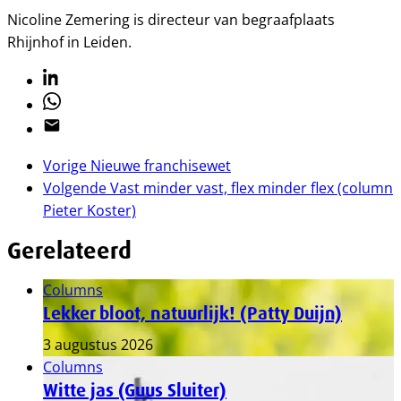
Nicoline Zemering is directeur van begraafplaats
Rhijnhof in Leiden.
Linkedin
Whatsapp
Email
Vorige
Nieuwe franchisewet
Volgende
Vast minder vast, flex minder flex (column
Pieter Koster)
Gerelateerd
Columns
Lekker bloot, natuurlijk! (Patty Duijn)
3 augustus 2026
Columns
Witte jas (Guus Sluiter)