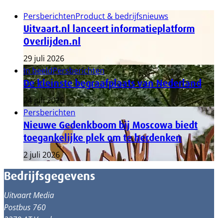
Persberichten
Product & bedrijfsnieuws
Uitvaart.nl lanceert informatieplatform
Overlijden.nl
29 juli 2026
In beeld
Persberichten
De kleinste begraafplaats van Nederland
24 juli 2026
Persberichten
Nieuwe Gedenkboom bij Moscowa biedt
toegankelijke plek om te herdenken
2 juli 2026
Bedrijfsgegevens
Uitvaart Media
Postbus 760