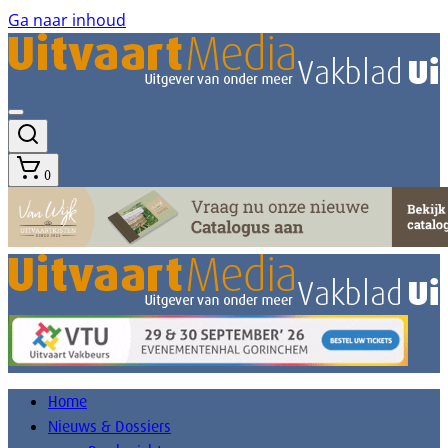
Ga naar inhoud
0
Home
Nieuws & Dossiers