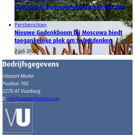
De kleinste begraafplaats van Nederland
24 juli 2026
Persberichten
Nieuwe Gedenkboom bij Moscowa biedt
toegankelijke plek om te herdenken
2 juli 2026
Bedrijfsgegevens
Uitvaart Media
Postbus 760
2270 AT Voorburg
E:
info@uitvaartmedia.com