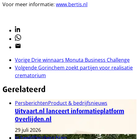
Voor meer informatie:
www.bertis.nl
Linkedin
Whatsapp
Email
Vorige
Drie winnaars Monuta Business Challenge
Volgende
Gorinchem zoekt partijen voor realisatie
crematorium
Gerelateerd
Persberichten
Product & bedrijfsnieuws
Uitvaart.nl lanceert informatieplatform
Overlijden.nl
29 juli 2026
In beeld
Persberichten