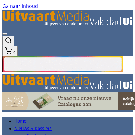
Ga naar inhoud
0
Home
Nieuws & Dossiers