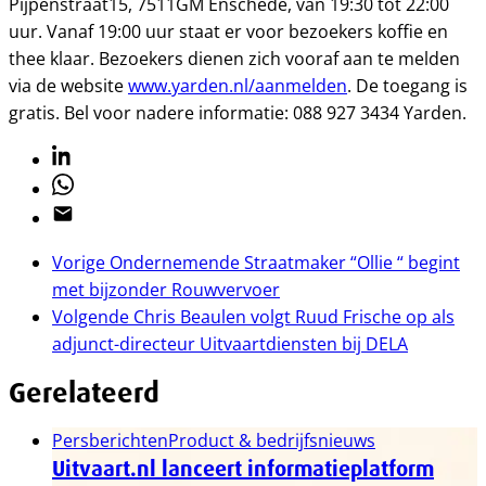
Pijpenstraat15, 7511GM Enschede, van 19:30 tot 22:00
uur. Vanaf 19:00 uur staat er voor bezoekers koffie en
thee klaar. Bezoekers dienen zich vooraf aan te melden
via de website
www.yarden.nl/aanmelden
. De toegang is
gratis. Bel voor nadere informatie: 088 927 3434 Yarden.
Linkedin
Whatsapp
Email
Vorige
Ondernemende Straatmaker “Ollie “ begint
met bijzonder Rouwvervoer
Volgende
Chris Beaulen volgt Ruud Frische op als
adjunct-directeur Uitvaartdiensten bij DELA
Gerelateerd
Persberichten
Product & bedrijfsnieuws
Uitvaart.nl lanceert informatieplatform