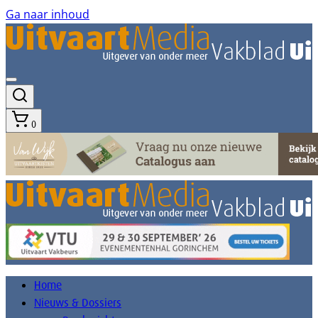
Ga naar inhoud
0
Home
Nieuws & Dossiers