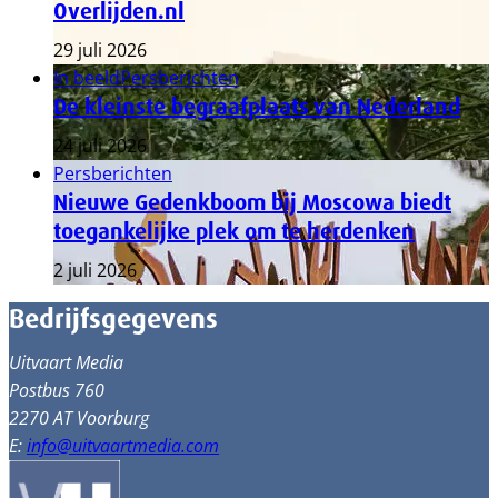
Overlijden.nl
29 juli 2026
In beeld
Persberichten
De kleinste begraafplaats van Nederland
24 juli 2026
Persberichten
Nieuwe Gedenkboom bij Moscowa biedt
toegankelijke plek om te herdenken
2 juli 2026
Bedrijfsgegevens
Uitvaart Media
Postbus 760
2270 AT Voorburg
E:
info@uitvaartmedia.com