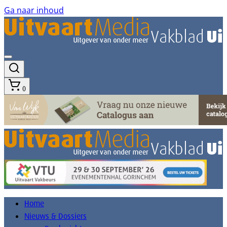
Ga naar inhoud
0
Home
Nieuws & Dossiers