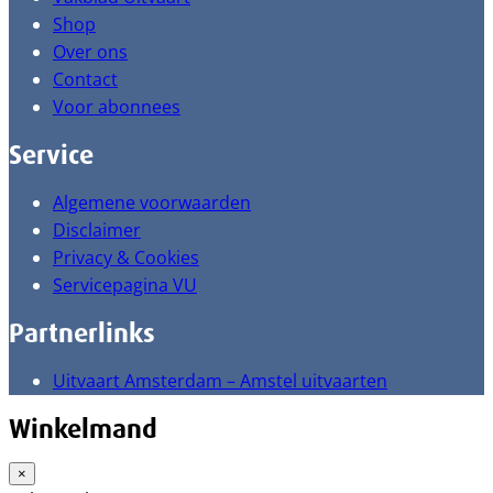
Shop
Over ons
Contact
Voor abonnees
Service
Algemene voorwaarden
Disclaimer
Privacy & Cookies
Servicepagina VU
Partnerlinks
Uitvaart Amsterdam – Amstel uitvaarten
Winkelmand
×