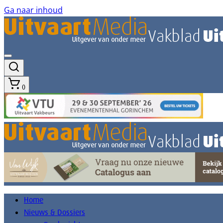
Ga naar inhoud
0
Home
Nieuws & Dossiers