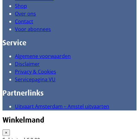
Shop
Over ons
Contact
Voor abonnees
Service
Algemene voorwaarden
Disclaimer
Privacy & Cookies
Servicepagina VU
Partnerlinks
Uitvaart Amsterdam – Amstel uitvaarten
Winkelmand
×