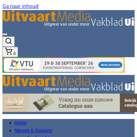
Ga naar inhoud
0
Home
Nieuws & Dossiers