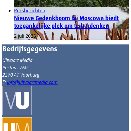
24 juli 2026
Persberichten
Nieuwe Gedenkboom bij Moscowa biedt
toegankelijke plek om te herdenken
2 juli 2026
Bedrijfsgegevens
Uitvaart Media
Postbus 760
2270 AT Voorburg
E:
info@uitvaartmedia.com