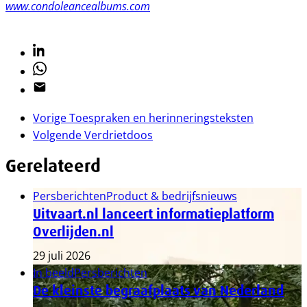
www.condoleancealbums.com
Linkedin
Whatsapp
Email
Vorige
Toespraken en herinneringsteksten
Volgende
Verdrietdoos
Gerelateerd
Persberichten
Product & bedrijfsnieuws
Uitvaart.nl lanceert informatieplatform
Overlijden.nl
29 juli 2026
In beeld
Persberichten
De kleinste begraafplaats van Nederland