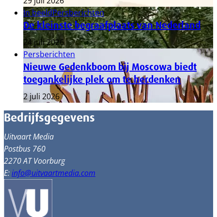
29 juli 2026
In beeld
Persberichten
De kleinste begraafplaats van Nederland
24 juli 2026
Persberichten
Nieuwe Gedenkboom bij Moscowa biedt
toegankelijke plek om te herdenken
2 juli 2026
Bedrijfsgegevens
Uitvaart Media
Postbus 760
2270 AT Voorburg
E:
info@uitvaartmedia.com