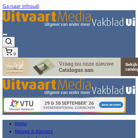
Ga naar inhoud
0
Home
Nieuws & Dossiers