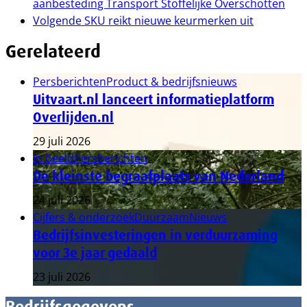
aanbesteding Transport Stoffelijke Overschotten
Volgende
SKU reikt nieuwe keurmerken uit
Gerelateerd
Persberichten
Product & bedrijfsnieuws
Uitvaart.nl lanceert informatieplatform
Overlijden.nl
29 juli 2026
In beeld
Persberichten
De kleinste begraafplaats van Nederland
24 juli 2026
Cijfers & onderzoek
Duurzaam
Nieuws
Bedrijfsinvesteringen in verduurzaming
voor 3e jaar gedaald
23 juli 2026