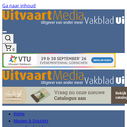
Ga naar inhoud
0
Home
Nieuws & Dossiers