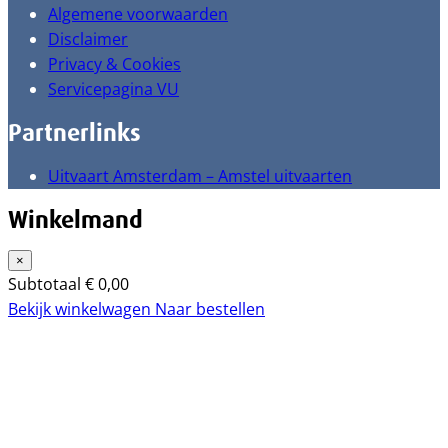
Algemene voorwaarden
Disclaimer
Privacy & Cookies
Servicepagina VU
Partnerlinks
Uitvaart Amsterdam – Amstel uitvaarten
Winkelmand
×
Subtotaal
€
0,00
Bekijk winkelwagen
Naar bestellen