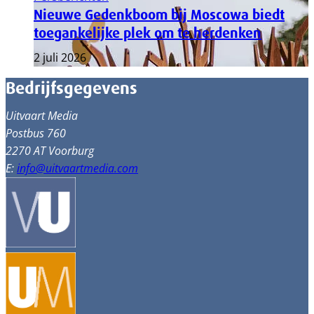
Nieuwe Gedenkboom bij Moscowa biedt
toegankelijke plek om te herdenken
2 juli 2026
Bedrijfsgegevens
Uitvaart Media
Postbus 760
2270 AT Voorburg
E:
info@uitvaartmedia.com