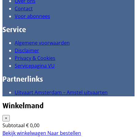
Over ons
Contact
Voor abonnees
Service
Algemene voorwaarden
Disclaimer
Privacy & Cookies
Servicepagina VU
Partnerlinks
Uitvaart Amsterdam – Amstel uitvaarten
Winkelmand
×
Subtotaal
€
0,00
Bekijk winkelwagen
Naar bestellen