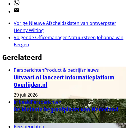
Whatsapp
Email
Vorige
Nieuwe Afscheidskisten van ontwerpster
Henny Wilting
Volgende
Officemanager Natuursteen Johanna van
Bergen
Gerelateerd
Persberichten
Product & bedrijfsnieuws
Uitvaart.nl lanceert informatieplatform
Overlijden.nl
29 juli 2026
In beeld
Persberichten
De kleinste begraafplaats van Nederland
24 juli 2026
Persberichten