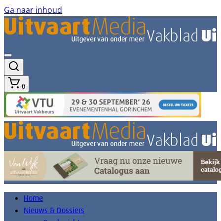
Ga naar inhoud
0
Home
Nieuws & Dossiers