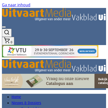
Ga naar inhoud
0
Home
Nieuws & Dossiers