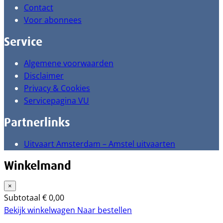
Contact
Voor abonnees
Service
Algemene voorwaarden
Disclaimer
Privacy & Cookies
Servicepagina VU
Partnerlinks
Uitvaart Amsterdam – Amstel uitvaarten
Winkelmand
×
Subtotaal
€
0,00
Bekijk winkelwagen
Naar bestellen