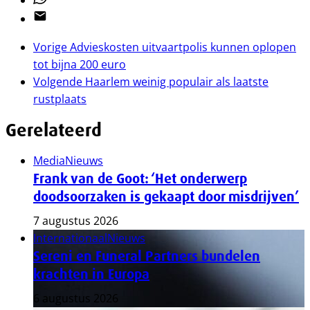
Email
Vorige
Advieskosten uitvaartpolis kunnen oplopen
tot bijna 200 euro
Volgende
Haarlem weinig populair als laatste
rustplaats
Gerelateerd
Media
Nieuws
Frank van de Goot: ‘Het onderwerp
doodsoorzaken is gekaapt door misdrijven’
7 augustus 2026
Internationaal
Nieuws
Sereni en Funeral Partners bundelen
krachten in Europa
6 augustus 2026