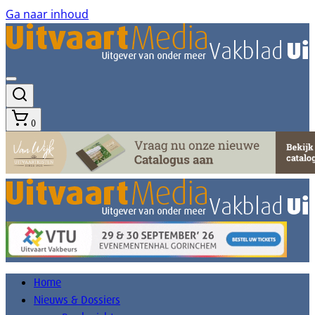
Ga naar inhoud
0
Home
Nieuws & Dossiers