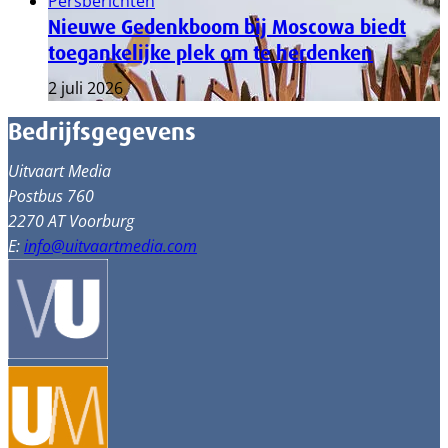
Persberichten
Nieuwe Gedenkboom bij Moscowa biedt
toegankelijke plek om te herdenken
2 juli 2026
Bedrijfsgegevens
Uitvaart Media
Postbus 760
2270 AT Voorburg
E:
info@uitvaartmedia.com