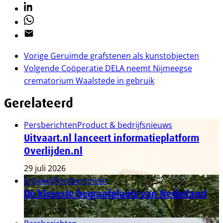
Linkedin
Whatsapp
Email
Vorige
Geruimde grafstenen als kunstobjecten
Volgende
Coöperatie DELA neemt Nijmeegse
crematorium Waalstede in gebruik
Gerelateerd
Persberichten
Product & bedrijfsnieuws
Uitvaart.nl lanceert informatieplatform
Overlijden.nl
29 juli 2026
In beeld
Persberichten
De kleinste begraafplaats van Nederland
24 juli 2026