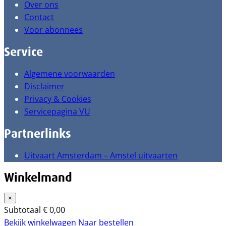
Over ons
Contact
Voor abonnees
Service
Algemene voorwaarden
Disclaimer
Privacy & Cookies
Servicepagina VU
Partnerlinks
Uitvaart Amsterdam – Amstel uitvaarten
Winkelmand
×
Subtotaal
€
0,00
Bekijk winkelwagen
Naar bestellen