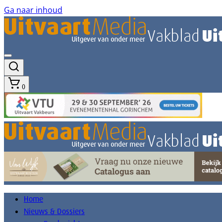
Ga naar inhoud
0
Home
Nieuws & Dossiers