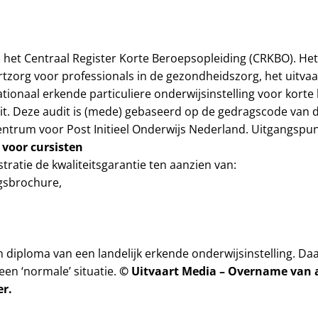
het Centraal Register Korte Beroepsopleiding (CRKBO). Het o
tzorg voor professionals in de gezondheidszorg, het uitvaar
onaal erkende particuliere onderwijsinstelling voor korte 
audit. Deze audit is (mede) gebaseerd op de gedragscode va
entrum voor Post Initieel Onderwijs Nederland. Uitgangspunte
 voor cursisten
ratie de kwaliteitsgarantie ten aanzien van:
ngsbrochure,
n diploma van een landelijk erkende onderwijsinstelling. Da
© Uitvaart Media – Overname van ar
een ‘normale’ situatie.
er.