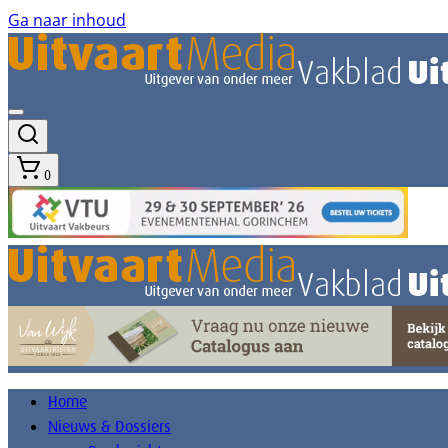
Ga naar inhoud
0
Home
Nieuws & Dossiers