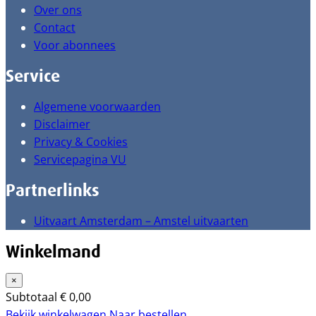
Over ons
Contact
Voor abonnees
Service
Algemene voorwaarden
Disclaimer
Privacy & Cookies
Servicepagina VU
Partnerlinks
Uitvaart Amsterdam – Amstel uitvaarten
Winkelmand
×
Subtotaal
€
0,00
Bekijk winkelwagen
Naar bestellen