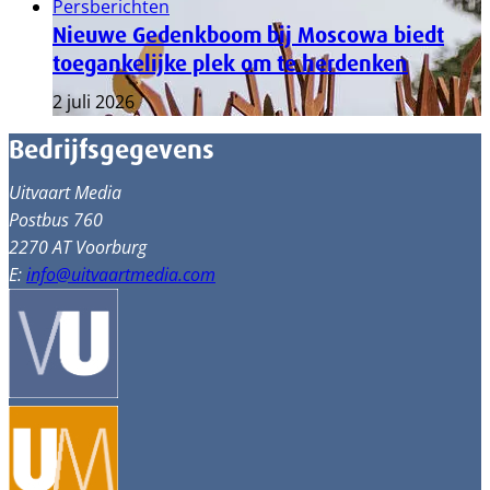
Persberichten
Nieuwe Gedenkboom bij Moscowa biedt
toegankelijke plek om te herdenken
2 juli 2026
Bedrijfsgegevens
Uitvaart Media
Postbus 760
2270 AT Voorburg
E:
info@uitvaartmedia.com