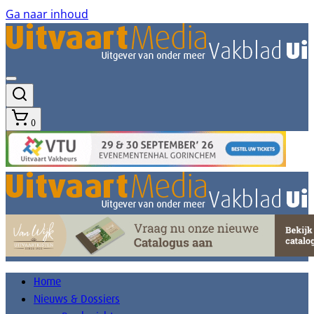
Ga naar inhoud
0
Home
Nieuws & Dossiers