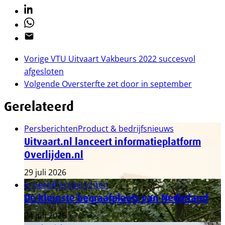
Linkedin
Whatsapp
Email
Vorige
VTU Uitvaart Vakbeurs 2022 succesvol
afgesloten
Volgende
Oversterfte zet door in september
Gerelateerd
Persberichten
Product & bedrijfsnieuws
Uitvaart.nl lanceert informatieplatform
Overlijden.nl
29 juli 2026
In beeld
Persberichten
De kleinste begraafplaats van Nederland
24 juli 2026