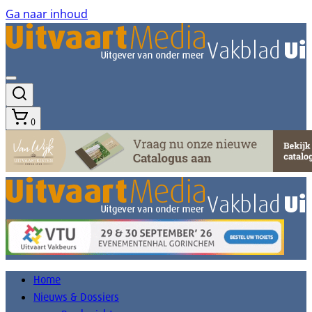
Ga naar inhoud
0
Home
Nieuws & Dossiers