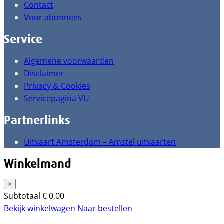
Contact
Voor abonnees
Service
Algemene voorwaarden
Disclaimer
Privacy & Cookies
Servicepagina VU
Partnerlinks
Uitvaart Amsterdam – Amstel uitvaarten
Winkelmand
×
Subtotaal
€
0,00
Bekijk winkelwagen
Naar bestellen