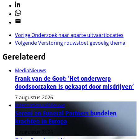
Linkedin
Whatsapp
Email
Vorige
Onderzoek naar aparte uitvaartlocaties
Volgende
Verstoring rouwstoet gevoelig thema
Gerelateerd
Media
Nieuws
Frank van de Goot: ‘Het onderwerp
doodsoorzaken is gekaapt door misdrijven’
7 augustus 2026
Internationaal
Nieuws
Sereni en Funeral Partners bundelen
krachten in Europa
6 augustus 2026