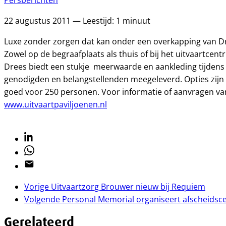
Persberichten
22 augustus 2011 — Leestijd: 1 minuut
Luxe zonder zorgen dat kan onder een overkapping van Dree
Zowel op de begraafplaats als thuis of bij het uitvaartcent
Drees biedt een stukje meerwaarde en aankleding tijdens 
genodigden en belangstellenden meegeleverd. Opties zijn 
goed voor 250 personen. Voor informatie of aanvragen van 
www.uitvaartpaviljoenen.nl
Linkedin
Whatsapp
Email
Vorige
Uitvaartzorg Brouwer nieuw bij Requiem
Volgende
Personal Memorial organiseert afscheids
Gerelateerd