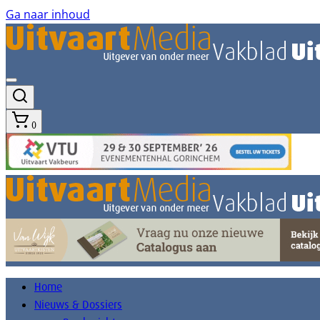
Ga naar inhoud
0
Home
Nieuws & Dossiers