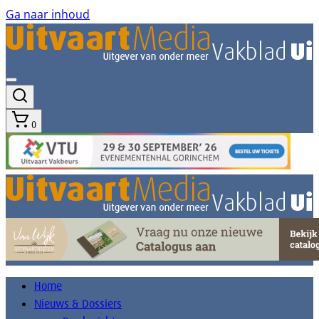
Ga naar inhoud
0
Home
Nieuws & Dossiers