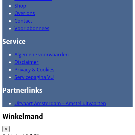
Shop
Over ons
Contact
Voor abonnees
Service
Algemene voorwaarden
Disclaimer
Privacy & Cookies
Servicepagina VU
Partnerlinks
Uitvaart Amsterdam – Amstel uitvaarten
Winkelmand
×