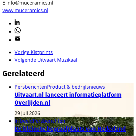
E info@muceramics.nl
www.muceramics.nl
Linkedin
Whatsapp
Email
Vorige
Kistprints
Volgende
Uitvaart Muzikaal
Gerelateerd
Persberichten
Product & bedrijfsnieuws
Uitvaart.nl lanceert informatieplatform
Overlijden.nl
29 juli 2026
In beeld
Persberichten
De kleinste begraafplaats van Nederland