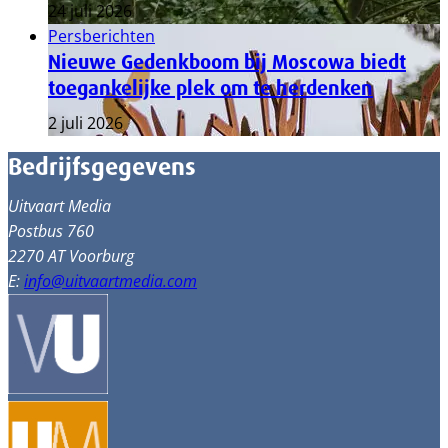
24 juli 2026
Persberichten
Nieuwe Gedenkboom bij Moscowa biedt
toegankelijke plek om te herdenken
2 juli 2026
Bedrijfsgegevens
Uitvaart Media
Postbus 760
2270 AT Voorburg
E:
info@uitvaartmedia.com