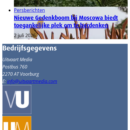
24 juli 2026
Persberichten
Nieuwe Gedenkboom bij Moscowa biedt
toegankelijke plek om te herdenken
2 juli 2026
Bedrijfsgegevens
Uitvaart Media
Postbus 760
2270 AT Voorburg
E:
info@uitvaartmedia.com