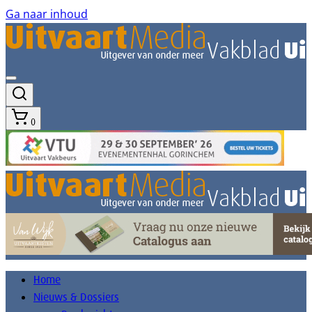
Ga naar inhoud
0
Home
Nieuws & Dossiers