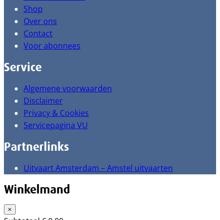
Shop
Over ons
Contact
Voor abonnees
Service
Algemene voorwaarden
Disclaimer
Privacy & Cookies
Servicepagina VU
Partnerlinks
Uitvaart Amsterdam – Amstel uitvaarten
Winkelmand
×