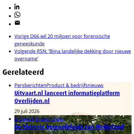
Linkedin
Whatsapp
Email
Vorige
D66 wil 20 miljoen voor forensische
geneeskunde
Volgende
RSN: ‘Bijna landelijke dekking door nieuwe
overname’
Gerelateerd
Persberichten
Product & bedrijfsnieuws
Uitvaart.nl lanceert informatieplatform
Overlijden.nl
29 juli 2026
In beeld
Persberichten
De kleinste begraafplaats van Nederland