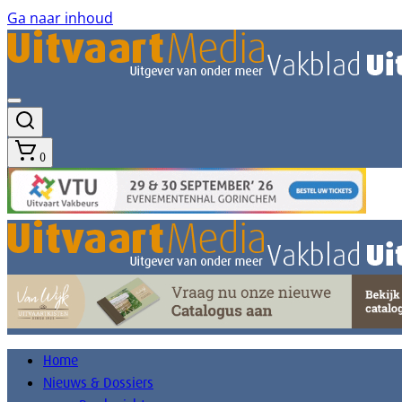
Ga naar inhoud
0
Home
Nieuws & Dossiers