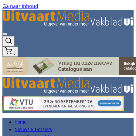
Ga naar inhoud
0
Home
Nieuws & Dossiers