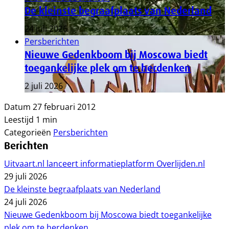
De kleinste begraafplaats van Nederland
24 juli 2026
Persberichten
Nieuwe Gedenkboom bij Moscowa biedt
toegankelijke plek om te herdenken
2 juli 2026
Datum
27 februari 2012
Leestijd
1 min
Categorieën
Persberichten
Berichten
Uitvaart.nl lanceert informatieplatform Overlijden.nl
29 juli 2026
De kleinste begraafplaats van Nederland
24 juli 2026
Nieuwe Gedenkboom bij Moscowa biedt toegankelijke
plek om te herdenken