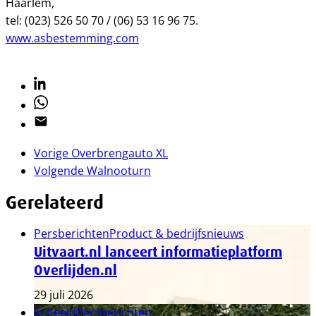
Haarlem,
tel: (023) 526 50 70 / (06) 53 16 96 75.
www.asbestemming.com
Linkedin
Whatsapp
Email
Vorige
Overbrengauto XL
Volgende
Walnooturn
Gerelateerd
Persberichten
Product & bedrijfsnieuws
Uitvaart.nl lanceert informatieplatform
Overlijden.nl
29 juli 2026
In beeld
Persberichten