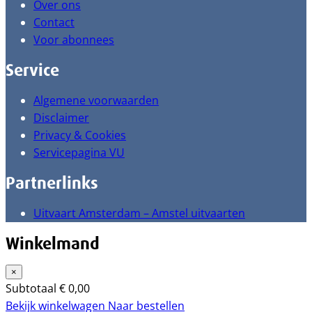
Over ons
Contact
Voor abonnees
Service
Algemene voorwaarden
Disclaimer
Privacy & Cookies
Servicepagina VU
Partnerlinks
Uitvaart Amsterdam – Amstel uitvaarten
Winkelmand
×
Subtotaal
€
0,00
Bekijk winkelwagen
Naar bestellen