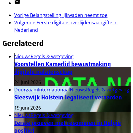
Email
Vorige
Belangstelling lijkwaden neemt toe
Volgende
Eerste digitale overlijdensaangifte in
Nederland
Gerelateerd
Nieuws
Regels & wetgeving
Voorstellen Kamerlid bewustmaking
digitale nalatenschap
24 juni 2026
Duurzaam
Internationaal
Nieuws
Regels & wetgeving
Sleeswijk Holstein legaliseert veraarden
19 juni 2026
Nieuws
Regels & wetgeving
Eerste proeven met resomeren in België
positief