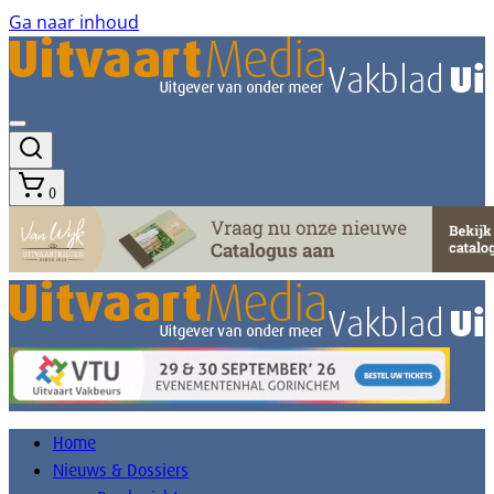
Ga naar inhoud
0
Home
Nieuws & Dossiers