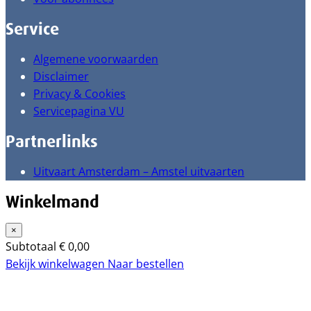
Service
Algemene voorwaarden
Disclaimer
Privacy & Cookies
Servicepagina VU
Partnerlinks
Uitvaart Amsterdam – Amstel uitvaarten
Winkelmand
×
Subtotaal
€
0,00
Bekijk winkelwagen
Naar bestellen