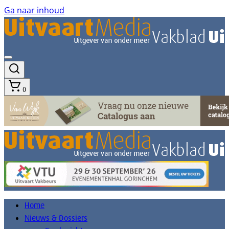
Ga naar inhoud
0
Home
Nieuws & Dossiers