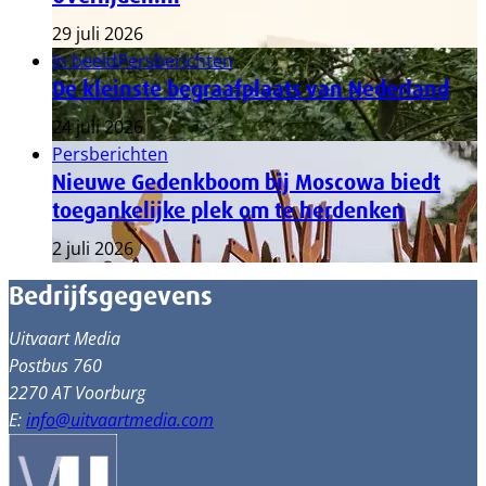
29 juli 2026
In beeld
Persberichten
De kleinste begraafplaats van Nederland
24 juli 2026
Persberichten
Nieuwe Gedenkboom bij Moscowa biedt
toegankelijke plek om te herdenken
2 juli 2026
Bedrijfsgegevens
Uitvaart Media
Postbus 760
2270 AT Voorburg
E:
info@uitvaartmedia.com