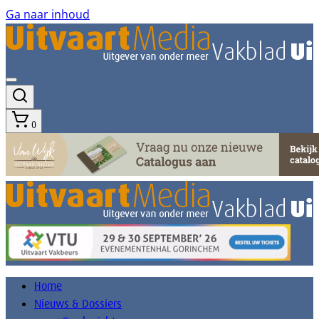
Ga naar inhoud
0
Home
Nieuws & Dossiers