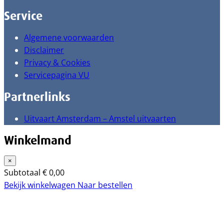
Service
Algemene voorwaarden
Disclaimer
Privacy & Cookies
Servicepagina VU
Partnerlinks
Uitvaart Amsterdam – Amstel uitvaarten
Winkelmand
×
Subtotaal
€
0,00
Bekijk winkelwagen
Naar bestellen