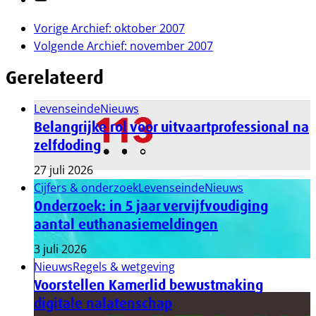
Vorige
Archief: oktober 2007
Volgende
Archief: november 2007
Gerelateerd
Levenseinde
Nieuws
Belangrijke rol voor uitvaartprofessional na
zelfdoding
27 juli 2026
Cijfers & onderzoek
Levenseinde
Nieuws
Onderzoek: in 5 jaar vervijfvoudiging
aantal euthanasiemeldingen
3 juli 2026
Nieuws
Regels & wetgeving
Voorstellen Kamerlid bewustmaking
digitale nalatenschap