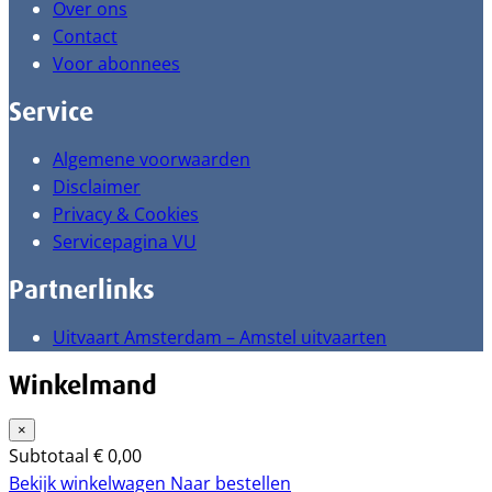
Over ons
Contact
Voor abonnees
Service
Algemene voorwaarden
Disclaimer
Privacy & Cookies
Servicepagina VU
Partnerlinks
Uitvaart Amsterdam – Amstel uitvaarten
Winkelmand
×
Subtotaal
€
0,00
Bekijk winkelwagen
Naar bestellen