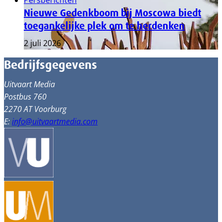
Persberichten
Nieuwe Gedenkboom bij Moscowa biedt
toegankelijke plek om te herdenken
2 juli 2026
Bedrijfsgegevens
Uitvaart Media
Postbus 760
2270 AT Voorburg
E:
info@uitvaartmedia.com