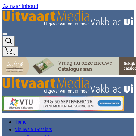
Ga naar inhoud
0
Home
Nieuws & Dossiers