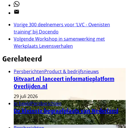
Whatsapp
Email
Vorige
300 deelnemers voor ‘LVC - Ovenisten
training’ bij Docendo
Volgende
Workshop in samenwerking met
Werkplaats Levensverhalen
Gerelateerd
Persberichten
Product & bedrijfsnieuws
Uitvaart.nl lanceert informatieplatform
Overlijden.nl
29 juli 2026
In beeld
Persberichten
De kleinste begraafplaats van Nederland
24 juli 2026