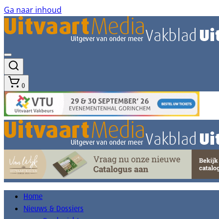
Ga naar inhoud
0
Home
Nieuws & Dossiers