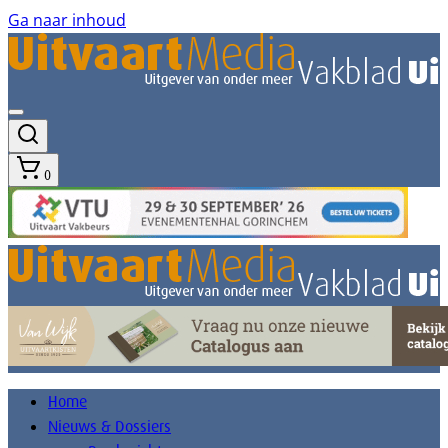
Ga naar inhoud
0
Home
Nieuws & Dossiers