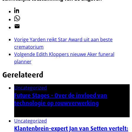
Linkedin
Whatsapp
Email
Vorige
Yarden reikt Star Award uit aan beste
crematorium
Volgende
Edith Kloppers nieuwe Aker funeral
planner
Gerelateerd
Uncategorized
Future Stages - Over de invloed van
technologie op rouwverwerking
20 november 2024
Uncategorized
Klantenbrein-expert Jan van Setten vertelt: