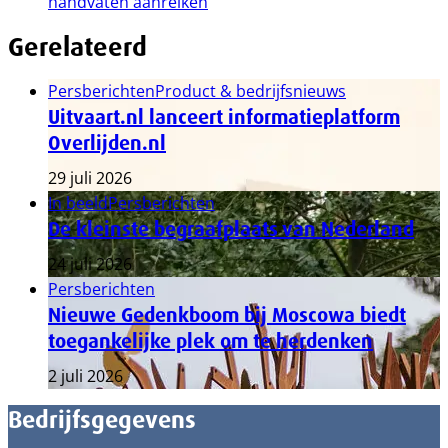
handvaten aanreiken
Gerelateerd
Persberichten
Product & bedrijfsnieuws
Uitvaart.nl lanceert informatieplatform
Overlijden.nl
29 juli 2026
In beeld
Persberichten
De kleinste begraafplaats van Nederland
24 juli 2026
Persberichten
Nieuwe Gedenkboom bij Moscowa biedt
toegankelijke plek om te herdenken
2 juli 2026
Bedrijfsgegevens