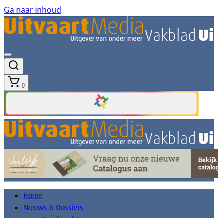
Ga naar inhoud
0
Home
Nieuws & Dossiers