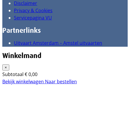
Disclaimer
Privacy & Cookies
Servicepagina VU
Partnerlinks
Uitvaart Amsterdam – Amstel uitvaarten
Winkelmand
×
Subtotaal
€
0,00
Bekijk winkelwagen
Naar bestellen