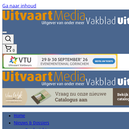
Ga naar inhoud
0
Home
Nieuws & Dossiers