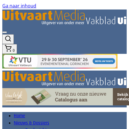
Ga naar inhoud
0
Home
Nieuws & Dossiers