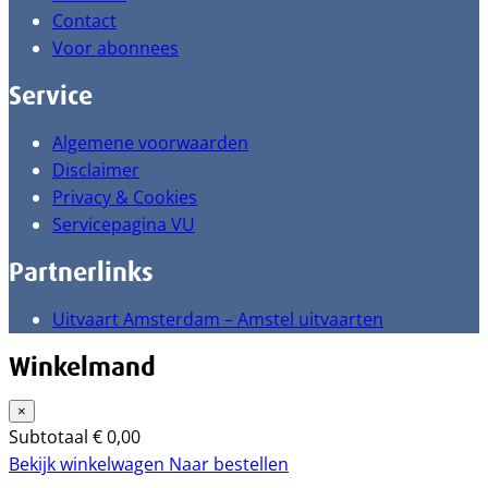
Contact
Voor abonnees
Service
Algemene voorwaarden
Disclaimer
Privacy & Cookies
Servicepagina VU
Partnerlinks
Uitvaart Amsterdam – Amstel uitvaarten
Winkelmand
×
Subtotaal
€
0,00
Bekijk winkelwagen
Naar bestellen