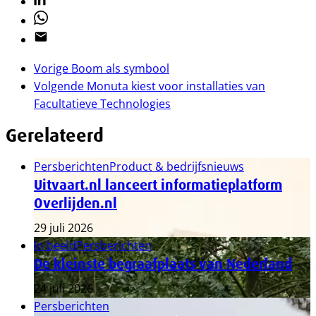
Whatsapp
Email
Vorige
Boom als symbool
Volgende
Monuta kiest voor installaties van
Facultatieve Technologies
Gerelateerd
Persberichten
Product & bedrijfsnieuws
Uitvaart.nl lanceert informatieplatform
Overlijden.nl
29 juli 2026
In beeld
Persberichten
De kleinste begraafplaats van Nederland
24 juli 2026
Persberichten