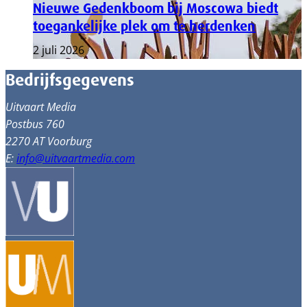
Nieuwe Gedenkboom bij Moscowa biedt
toegankelijke plek om te herdenken
2 juli 2026
Bedrijfsgegevens
Uitvaart Media
Postbus 760
2270 AT Voorburg
E:
info@uitvaartmedia.com