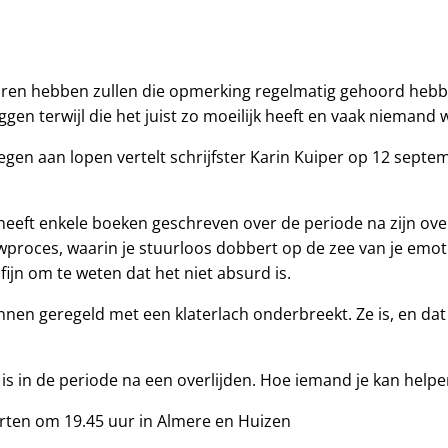
erloren hebben zullen die opmerking regelmatig gehoord heb
gen terwijl die het juist zo moeilijk heeft en vaak niemand wi
n aan lopen vertelt schrijfster Karin Kuiper op 12 septem
eeft enkele boeken geschreven over de periode na zijn overli
ouwproces, waarin je stuurloos dobbert op de zee van je emot
t fijn om te weten dat het niet absurd is.
zinnen geregeld met een klaterlach onderbreekt. Ze is, en d
n is in de periode na een overlijden. Hoe iemand je kan help
rten om 19.45 uur in Almere en Huizen