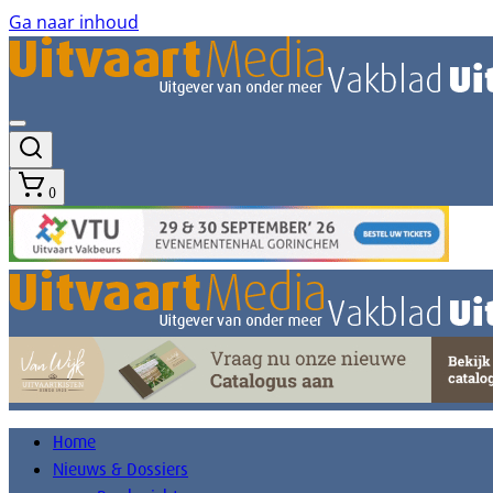
Ga naar inhoud
0
Home
Nieuws & Dossiers