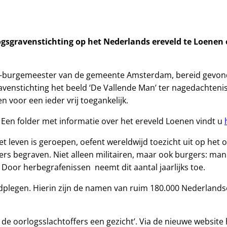
gsgravenstichting op het Nederlands ereveld te Loenen o
ud-burgemeester van de gemeente Amsterdam, bereid gevond
venstichting het beeld ‘De Vallende Man’ ter nagedachtenis
 voor een ieder vrij toegankelijk.
. Een folder met informatie over het ereveld Loenen vindt u
et leven is geroepen, oefent wereldwijd toezicht uit op he
rs begraven. Niet alleen militairen, maar ook burgers: man
oor herbegrafenissen neemt dit aantal jaarlijks toe.
adplegen. Hierin zijn de namen van ruim 180.000 Nederlandse
f de oorlogsslachtoffers een gezicht’. Via de nieuwe websi