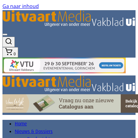
Ga naar inhoud
0
Home
Nieuws & Dossiers