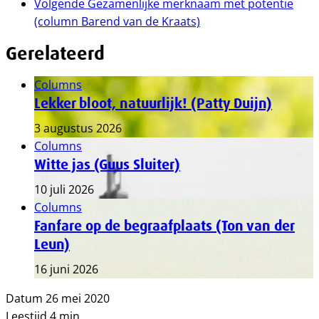
Volgende
Gezamenlijke merknaam met potentie
(column Barend van de Kraats)
Gerelateerd
Columns
Lekker bloot, natuurlijk! (Patty Duijn)
3 augustus 2026
Columns
Witte jas (Guus Sluiter)
10 juli 2026
Columns
Fanfare op de begraafplaats (Ton van der
Leun)
16 juni 2026
Datum
26 mei 2020
Leestijd
4 min