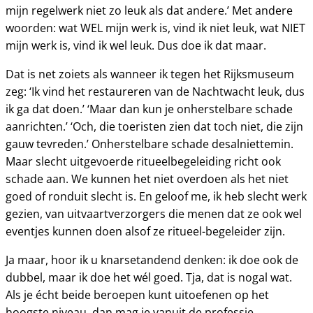
mijn regelwerk niet zo leuk als dat andere.’ Met andere
woorden: wat WEL mijn werk is, vind ik niet leuk, wat NIET
mijn werk is, vind ik wel leuk. Dus doe ik dat maar.
Dat is net zoiets als wanneer ik tegen het Rijksmuseum
zeg: ‘Ik vind het restaureren van de Nachtwacht leuk, dus
ik ga dat doen.’ ‘Maar dan kun je onherstelbare schade
aanrichten.’ ‘Och, die toeristen zien dat toch niet, die zijn
gauw tevreden.’ Onherstelbare schade desalniettemin.
Maar slecht uitgevoerde ritueelbegeleiding richt ook
schade aan. We kunnen het niet overdoen als het niet
goed of ronduit slecht is. En geloof me, ik heb slecht werk
gezien, van uitvaartverzorgers die menen dat ze ook wel
eventjes kunnen doen alsof ze ritueel-begeleider zijn.
Ja maar, hoor ik u knarsetandend denken: ik doe ook de
dubbel, maar ik doe het wél goed. Tja, dat is nogal wat.
Als je écht beide beroepen kunt uitoefenen op het
hoogste niveau, dan mag je vanuit de professie