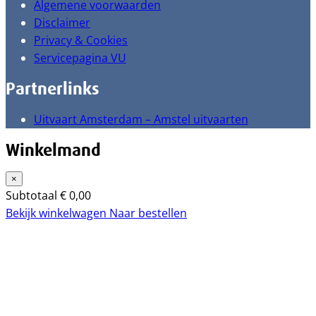
Algemene voorwaarden
Disclaimer
Privacy & Cookies
Servicepagina VU
Partnerlinks
Uitvaart Amsterdam – Amstel uitvaarten
Winkelmand
×
Subtotaal
€
0,00
Bekijk winkelwagen
Naar bestellen