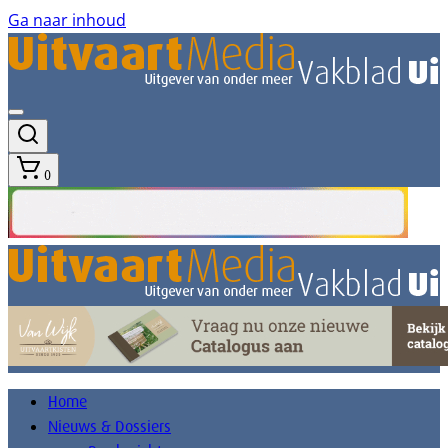
Ga naar inhoud
0
Home
Nieuws & Dossiers