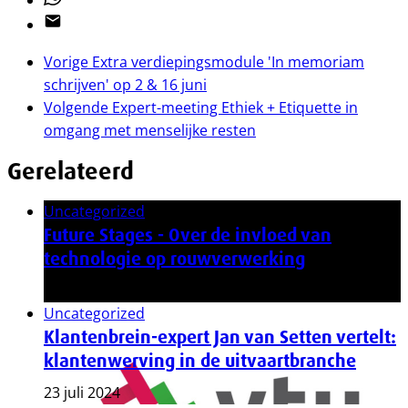
Email
Vorige
Extra verdiepingsmodule 'In memoriam
schrijven' op 2 & 16 juni
Volgende
Expert-meeting Ethiek + Etiquette in
omgang met menselijke resten
Gerelateerd
Uncategorized
Future Stages - Over de invloed van
technologie op rouwverwerking
20 november 2024
Uncategorized
Klantenbrein-expert Jan van Setten vertelt:
klantenwerving in de uitvaartbranche
23 juli 2024