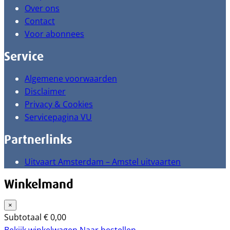
Over ons
Contact
Voor abonnees
Service
Algemene voorwaarden
Disclaimer
Privacy & Cookies
Servicepagina VU
Partnerlinks
Uitvaart Amsterdam – Amstel uitvaarten
Winkelmand
×
Subtotaal
€
0,00