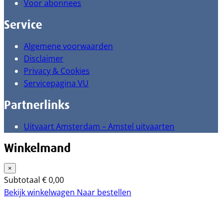
Voor abonnees
Service
Algemene voorwaarden
Disclaimer
Privacy & Cookies
Servicepagina VU
Partnerlinks
Uitvaart Amsterdam – Amstel uitvaarten
Winkelmand
×
Subtotaal
€
0,00
Bekijk winkelwagen
Naar bestellen