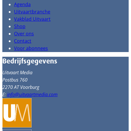
Agenda
Uitvaartbranche
Vakblad Uitvaart
Shop
Over ons
Contact
Voor abonnees
Bedrijfsgegevens
Uitvaart Media
Postbus 760
2270 AT Voorburg
E:
info@uitvaartmedia.com