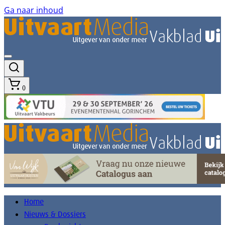
Ga naar inhoud
0
Home
Nieuws & Dossiers