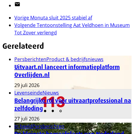
Email
Vorige
Monuta sluit 2025 stabiel af
Volgende
Tentoonstelling Aat Veldhoen in Museum
Tot Zover verlengd
Gerelateerd
Persberichten
Product & bedrijfsnieuws
Uitvaart.nl lanceert informatieplatform
Overlijden.nl
29 juli 2026
Levenseinde
Nieuws
Belangrijke rol voor uitvaartprofessional na
zelfdoding
27 juli 2026
In beeld
Persberichten