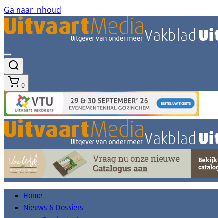
Ga naar inhoud
0
Home
Nieuws & Dossiers