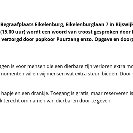
egraafplaats Eikelenburg, Eikelenburglaan 7 in Rijswij
r (15.00 uur) wordt een woord van troost gesproken doo
t verzorgd door popkoor Puurzang enzo. Opgave en doo
n is voor mensen die een dierbare zijn verloren extra moeili
die momenten willen wij mensen wat extra steun bieden. Door
apje en een drankje. Toegang is gratis, maar reserveren i
k terecht om namen van dierbaren door te geven.