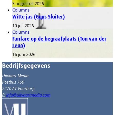
3 augustus 2026
Columns
Witte jas (Guus Sluiter)
10 juli 2026
Columns
Fanfare op de begraafplaats (Ton van der
Leun)
16 juni 2026
Bedrijfsgegevens
Uitvaart Media
Postbus 760
2270 AT Voorburg
E:
info@uitvaartmedia.com