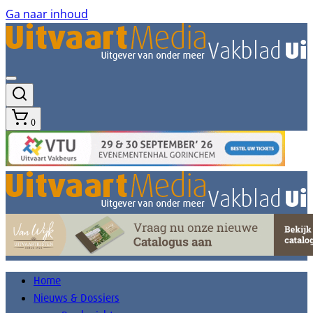
Ga naar inhoud
0
Home
Nieuws & Dossiers