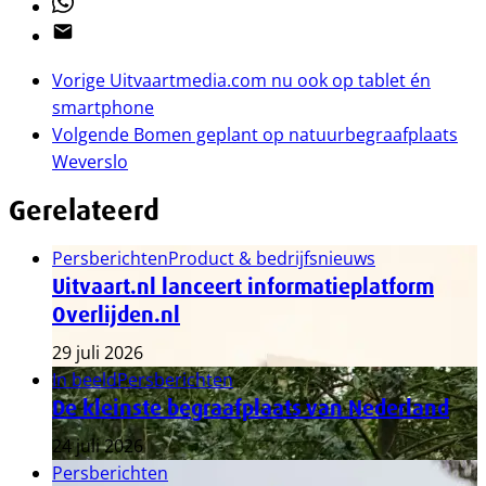
Whatsapp
Email
Vorige
Uitvaartmedia.com nu ook op tablet én
smartphone
Volgende
Bomen geplant op natuurbegraafplaats
Weverslo
Gerelateerd
Persberichten
Product & bedrijfsnieuws
Uitvaart.nl lanceert informatieplatform
Overlijden.nl
29 juli 2026
In beeld
Persberichten
De kleinste begraafplaats van Nederland
24 juli 2026
Persberichten