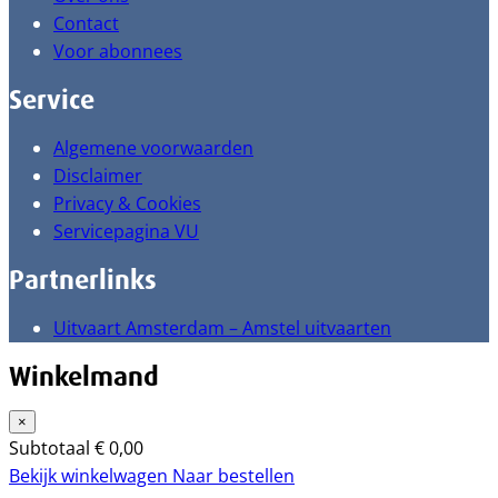
Contact
Voor abonnees
Service
Algemene voorwaarden
Disclaimer
Privacy & Cookies
Servicepagina VU
Partnerlinks
Uitvaart Amsterdam – Amstel uitvaarten
Winkelmand
×
Subtotaal
€
0,00
Bekijk winkelwagen
Naar bestellen