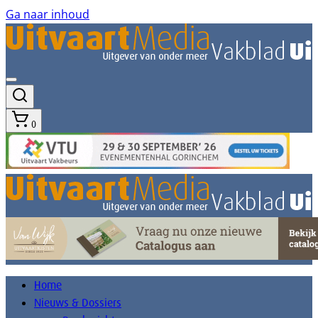
Ga naar inhoud
0
Home
Nieuws & Dossiers