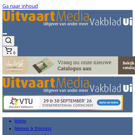
Ga naar inhoud
0
Home
Nieuws & Dossiers