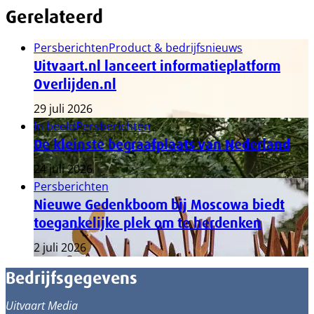
Gerelateerd
Persberichten
Product & bedrijfsnieuws
Uitvaart.nl lanceert informatieplatform
Overlijden.nl
29 juli 2026
In beeld
Persberichten
De kleinste begraafplaats van Nederland
24 juli 2026
Persberichten
Nieuwe Gedenkboom bij Moscowa biedt
toegankelijke plek om te herdenken
2 juli 2026
Bedrijfsgegevens
Uitvaart Media